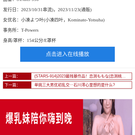
发行日：2023/10/31串流)，2023/11/23(通贩)
女优名：小凑よつ叶(小凑四叶，Kominato-Yotsuha)
事务所：T-Powers
身高/罩杯：154公分/E罩杯
点击进入在线播放
上一篇：
(STARS-914)2023最残暴作品！恋渕ももな(恋渕桃菜)初凌辱被中田一平玩真的暴击到哭！
下一篇：
单挑三大男优初乱交⋯石川澪心里想的是什么?