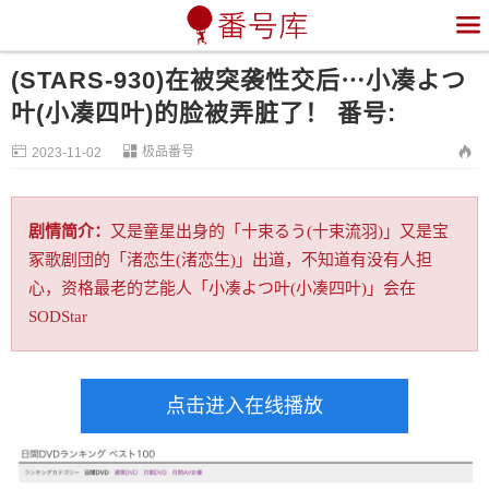

(STARS-930)在被突袭性交后⋯小凑よつ
叶(小凑四叶)的脸被弄脏了！ 番号:


极品番号

2023-11-02
剧情简介：
又是童星出身的「十束るう(十束流羽)」又是宝
冢歌剧団的「渚恋生(渚恋生)」出道，不知道有没有人担
心，资格最老的艺能人「小凑よつ叶(小凑四叶)」会在
SODStar
点击进入在线播放