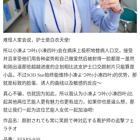
难怪人家会说，护士是白衣天使!
所以小凑よつ叶(小凑四叶)会在病床上极积地替病人口交，接受
并且享受他们用各种姿势和自己做爱然后被射得一脸都是ー虽然
和刚出道那些超越进度的企划相比这支护士口交颜射片只能算是
小品，不过SOD Star始终能维持小凑よつ叶(小凑四叶)的优势，那
就是标致的脸蛋、诱人的曲线以及敏感的反应〜
真心不骗，也就因为如此，所以我认为小凑よつ叶(小凑四叶)比
起其他两位艺能人更有魅力也更有战力，如果你也是逼么想，那
就让我们一起为这位艺能人女优一起加油吧!
作品名：颜射されても常に笑颜で神対応する看护师の追撃フェ
ラチオ
品番：STARS-930