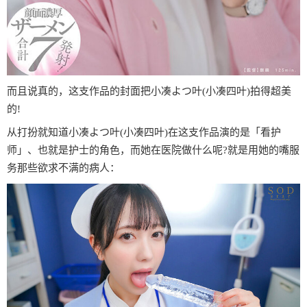
而且说真的，这支作品的封面把小凑よつ叶(小凑四叶)拍得超美
的!
从打扮就知道小凑よつ叶(小凑四叶)在这支作品演的是「看护
师」、也就是护士的角色，而她在医院做什么呢?就是用她的嘴服
务那些欲求不满的病人：