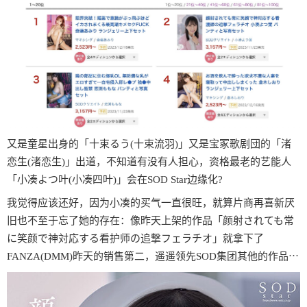
又是童星出身的「十束るう(十束流羽)」又是宝冢歌剧団的「渚
恋生(渚恋生)」出道，不知道有没有人担心，资格最老的艺能人
「小凑よつ叶(小凑四叶)」会在SOD Star边缘化?
我觉得应该还好，因为小凑的买气一直很旺，就算片商再喜新厌
旧也不至于忘了她的存在：像昨天上架的作品「颜射されても常
に笑颜で神対応する看护师の追撃フェラチオ」就拿下了
FANZA(DMM)昨天的销售第二，遥遥领先SOD集团其他的作品⋯