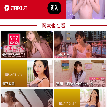
网友也在看
最強SSS級
21歳 大学生
篠宮愛梨
(童顔+制服)×S=最強美少女