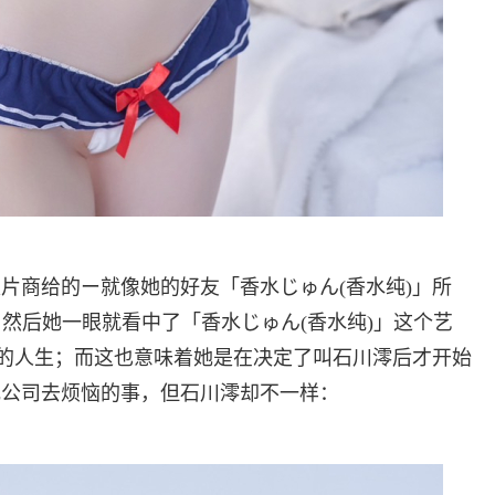
片商给的ー就像她的好友「香水じゅん(香水纯)」所
然后她一眼就看中了「香水じゅん(香水纯)」这个艺
)的人生；而这也意味着她是在决定了叫石川澪后才开始
纪公司去烦恼的事，但石川澪却不一样：
。