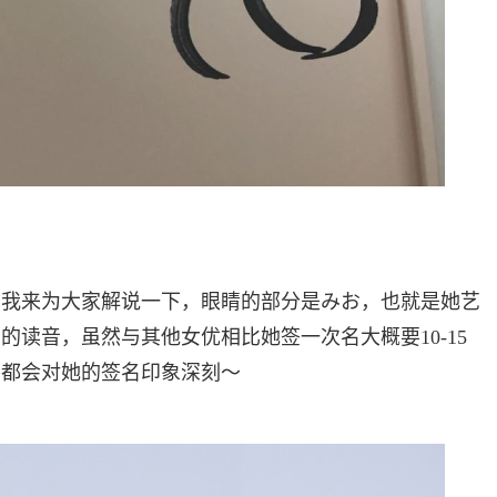
？我来为大家解说一下，眼睛的部分是みお，也就是她艺
读音，虽然与其他女优相比她签一次名大概要10-15
该都会对她的签名印象深刻〜