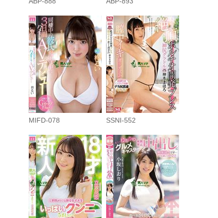
ABP-888
ABP-893
MIFD-078
SSNI-552