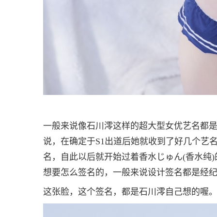
一般来说像石川澪这样的超大型女优艺名都是
说，在确定于S1出道后她就收到了好几个艺名
名，自此以后就开始过着香水じゅん(香水纯
想要怎么签名的，一般来说设计签名都是经
这张脸，这个签名，都是石川澪自己想的喔