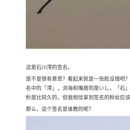
这是石川澪的签名。
是不是很有意思？看起来就是一张脸没错吧
名中的「澪」，浏海和嘴唇则是いし，「石」的
秒是比较久的，但我相信拿到签名的粉丝应
那么，这个签名是谁教的呢？