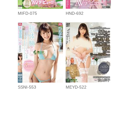
MIFD-075
HND-692
SSNI-553
MEYD-522