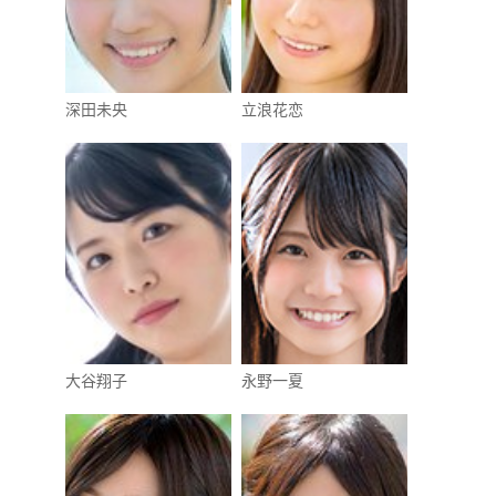
深田未央
立浪花恋
大谷翔子
永野一夏