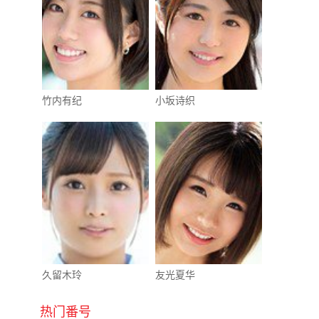
竹内有纪
小坂诗织
久留木玲
友光夏华
热门番号