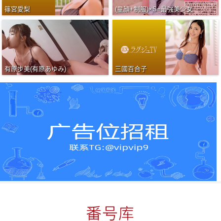
篠宮愛梨
(童顔+制服)×S=最強美少女
有原步美(有原あゆみ)
三國百合子