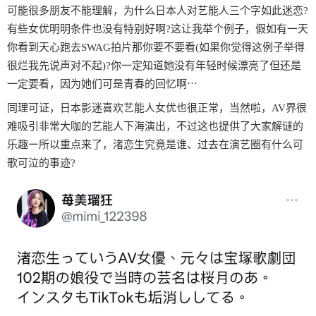
可能很多朋友不能理解，为什么日本人对艺能人三个字如此迷恋?
有些女优明明条件也没有特别好啊?这让我举个例子，假如有一天
你看到天心跑去SWAG拍片那你要不要看(如果你觉得这例子举得
很烂我先说声对不起)?你一定知道她没有年轻时候漂亮了但还是
一定要看，因为她们可是青春的回忆啊⋯
同理可证，日本影迷喜欢艺能人女优也很正常，当然啦，AV界很
难吸引非常大咖的艺能人下海演出，不过这也提供了大家解谜的
乐趣ー所以重点来了，渚恋生究竟是谁、过去在演艺圈有什么可
歌可泣的事迹?