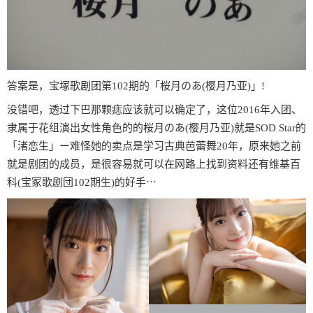
答案是，宝塚歌剧团第102期的「桜月のあ(樱月乃亚)」!
没错吧，透过下巴那颗痣应该就可以确定了，这位2016年入团、
隶属于花组演出女性角色的的桜月のあ(樱月乃亚)就是SOD Star的
「渚恋生」ー难怪她的卖点是学习古典芭蕾舞20年，原来她之前
就是剧团的成员，是很容易就可以在网路上找到资料还有维基百
科(宝冢歌剧団102期生)的好手⋯