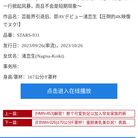
一行掀起风暴，而且不会是短期现象〜
作品名：芸能界引退后、即AVデビュー渚恋生【圧倒的4K映像
でヌク!】
品番：STARS-931
发行日：2023/09/26(串流)，2023/10/26
女优名：渚恋生(Nagisa-Koiki)
事务所：
身高/罩杯：167公分/F罩杯
点击进入在线播放
上一篇：
(HMN-453)解密！那个可爱到足以加入早安家族的新人「若月もあ(若月萌亚)」到底多可爱
下一篇：
(EBWH-026)170公分F罩杯！童颜美乳美巨尻！表面清纯内心淫荡的她靠拍AV做自己！