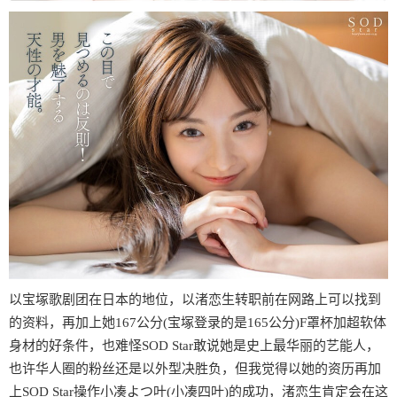
以宝塚歌剧团在日本的地位，以渚恋生转职前在网路上可以找到
的资料，再加上她167公分(宝塚登录的是165公分)F罩杯加超软体
身材的好条件，也难怪SOD Star敢说她是史上最华丽的艺能人，
也许华人圈的粉丝还是以外型决胜负，但我觉得以她的资历再加
上SOD Star操作小凑よつ叶(小凑四叶)的成功，渚恋生肯定会在这