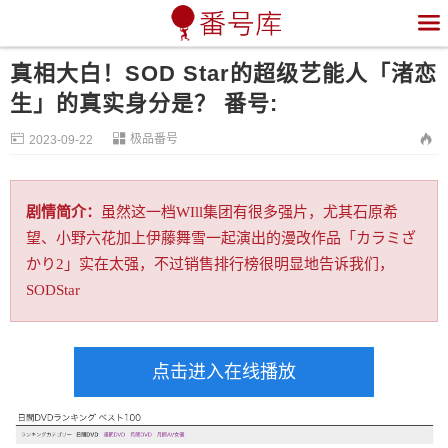

真相大白！SOD Star的超级艺能人「渚恋
生」的真实身分是？ 番号:


极品番号

2023-09-22
剧情简介：
虽然这一档WIll集团有很多强片，尤其石原希
望、小野六花加上伊藤舞雪一起演出的漫改作品「カラミざ
かり2」实在太强，不过销售排行榜很明显地告诉我们，
SODStar
点击进入在线播放