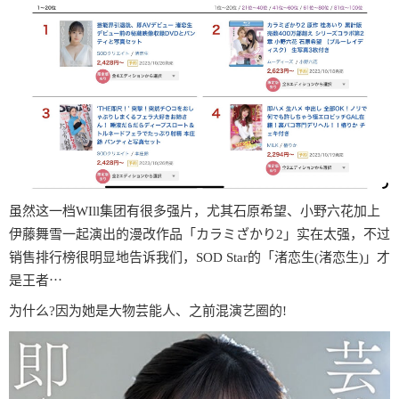
虽然这一档WIll集团有很多强片，尤其石原希望、小野六花加上
伊藤舞雪一起演出的漫改作品「カラミざかり2」实在太强，不过
销售排行榜很明显地告诉我们，SOD Star的「渚恋生(渚恋生)」才
是王者⋯
为什么?因为她是大物芸能人、之前混演艺圈的!