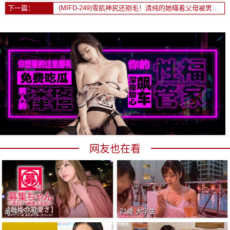
下一篇：
(MIFD-249)雪肌神尻还刚毛！清纯的她暪着父母被男优插了！
网友也在看
最強SSS級
21歳 大学生