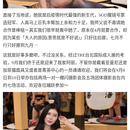
直接了当地说，她就是后疫情时代最强的新生代，SOD魔镜号票
选冠军、人高马上巨乳丰臀加上亲和力十足，我师父说不邀请她
合作是棒槌ー其实我们很早就看中她了，原本在4月就要合作，却
因为某些「大人的原因(意思就是不好说)」只好往后挪，七月不
行只好挪到九月⋯
这就是好事多磨吧，不过没关系，经过TRE台北国际成人展的考
验，9月我们终于还是迎来了我家阿丽，不管你是戴着亚曼尼还是
加菲猫面具又或者是菁英中心的一员通通欢迎，我们将会在9月8
日到10日举办包括两场一对一棚闪摄影会及五场团体摄影会在内
的七场活动，欢迎各位踊跃参加〜