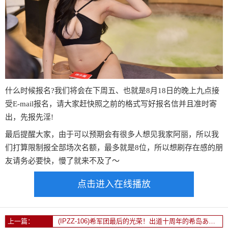
什么时候报名?我们将会在下周五、也就是8月18日的晚上九点接
受E-mail报名，请大家赶快照之前的格式写好报名信并且准时寄
出，先报先淫!
最后提醒大家，由于可以预期会有很多人想见我家阿丽，所以我
们打算限制报全部场次名额，最多就是8位，所以想刷存在感的朋
友请务必要快，慢了就来不及了～
点击进入在线播放
上一篇：
(IPZZ-106)希军团最后的光荣！出道十周年的希岛あいり(希岛爱里)要啪的是？