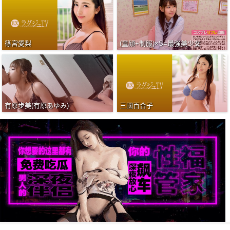
篠宮愛梨
(童顔+制服)×S=最強美少女
有原步美(有原あゆみ)
三國百合子