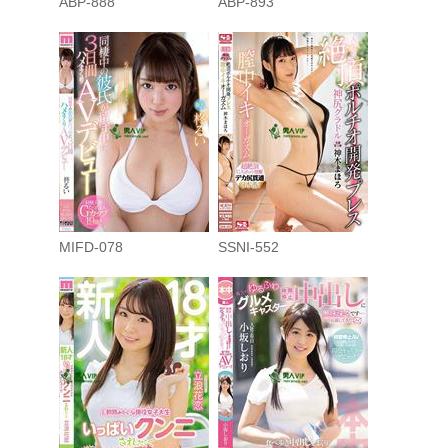
ABP-888
ABP-893
MIFD-078
SSNI-552