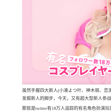
虽然手握四大新人(小凑よつ叶、神木丽、恋渕も
发掘新人的脚步，今天，又有超大型新人参
那就是twitter有18万人追踪的有名角色扮演玩家(