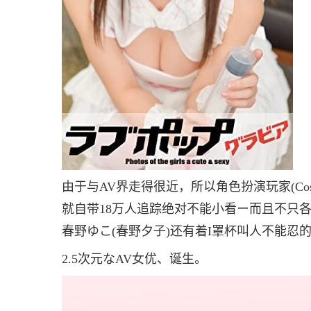
由于与AV界走得很近，所以角色扮演玩家(Cos
就自带18万人追踪绝对不能小看ー而且不只
春野ゆこ(春野夕子)还有着I罩杯叫人不能忍的大
2.5次元なAV女优、诞生。