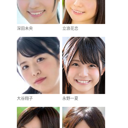
深田未央
立浪花恋
大谷翔子
永野一夏