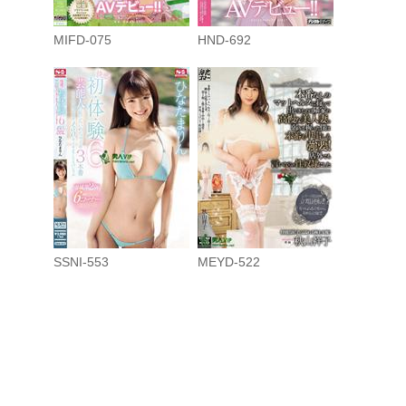
MIFD-075
HND-692
SSNI-553
MEYD-522