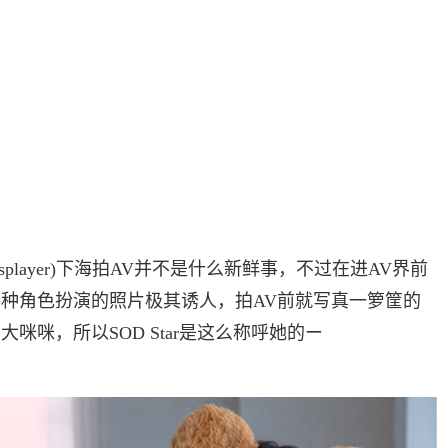
player)下海拍AV并不是什么新鲜事，不过在进AV界前
各种角色扮演的照片极其诱人，拍AV前就写真一箩筐的
咪咪，所以SOD Star是这么称呼她的ー