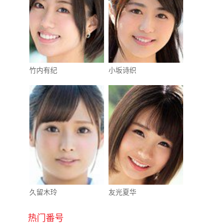
竹内有纪
小坂诗织
久留木玲
友光夏华
热门番号