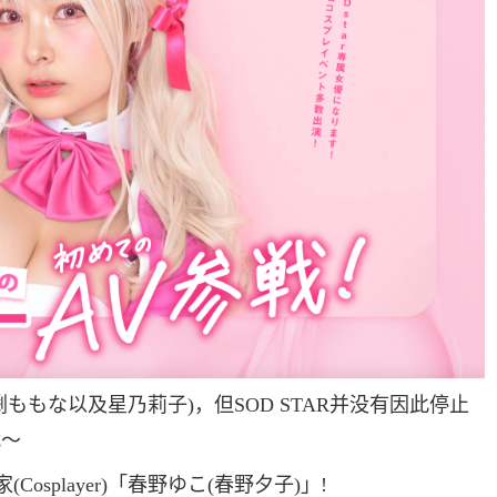
もな以及星乃莉子)，但SOD STAR并没有因此停止
战〜
Cosplayer)「春野ゆこ(春野夕子)」!